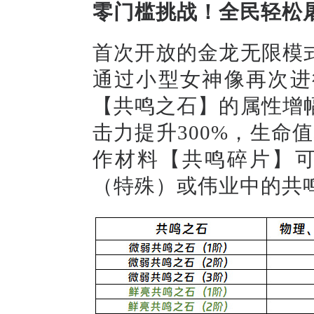
零门槛挑战！全民轻松
首次开放的金龙无限模
通过小型女神
像
再次
进
【共鸣之石】
的属性增
击力提升3
00
%，生命值
作材料【共鸣碎片】
（特殊）
或伟业
中的共