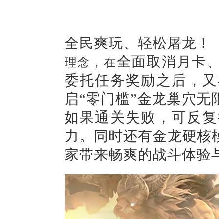
全民爽玩、轻松屠龙！
全面
取消月卡
理念
，在
委托任务奖励
之后，又
启
“零门槛”
金龙
巢穴无
如果通关失败，可反复
力。
同时还有金龙硬核
家
带来畅爽的战斗体验