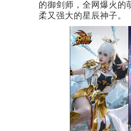
的御剑师，全网爆火的萌
柔又强大的星辰神子。