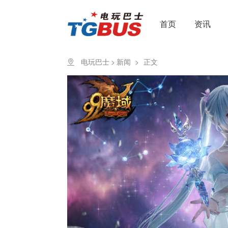
首页
资讯
电玩巴士
>
新闻
>
正文