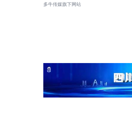
多牛传媒旗下网站