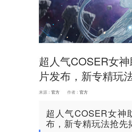
超人气COSER女
片发布，新专精玩
来源：
官方
作者：
官方
超人气COSER女
布，新专精玩法抢先