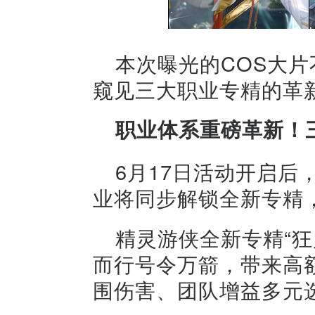
本次曝光的COS大
窥见三大职业专精的革
职业体系重磅革新！
6月17日活动开启
业将同步解锁全新专精
精灵游侠全新专精“
而行号令万箭，带来高
围伤害、团队增益多元