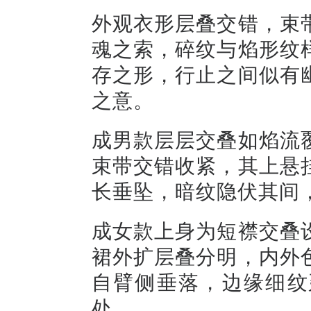
外观衣形层叠交错，束
魂之索，碎纹与焰形纹
存之形，行止之间似有
之意。
成男款层层交叠如焰流
束带交错收紧，其上悬
长垂坠，暗纹隐伏其间
成女款上身为短襟交叠
裙外扩层叠分明，内外
自臂侧垂落，边缘细纹
处。