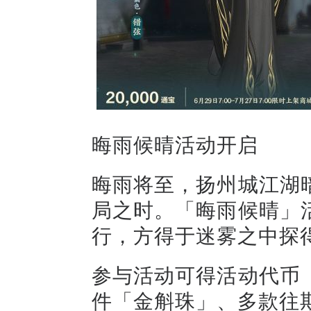
晦雨候晴活动开启
晦雨将至，扬州城江湖
局之时。「晦雨候晴」
行，方得于迷雾之中探
参与活动可得活动代币
件「金斛珠」、多款往