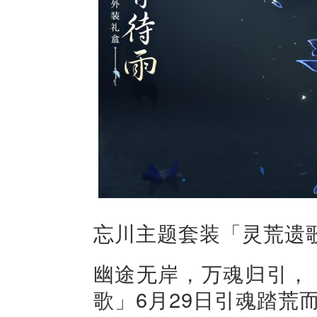
忘川主题套装「灵荒遗
幽途无岸，万魂归引，
歌」6月29日引魂踏荒