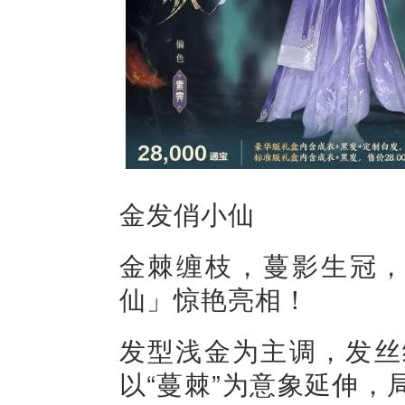
金发俏小仙
金棘缠枝，蔓影生冠，
仙」惊艳亮相！
发型浅金为主调，发丝
以“蔓棘”为意象延伸