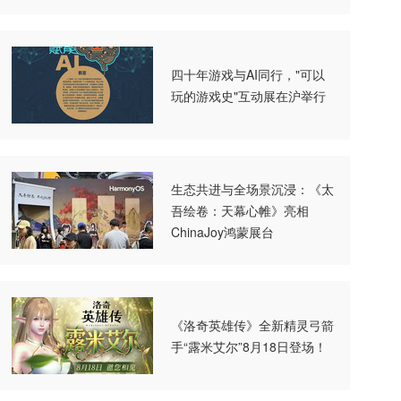
四十年游戏与AI同行，"可以
玩的游戏史"互动展在沪举行
生态共进与全场景沉浸：《太
吾绘卷：天幕心帷》亮相
ChinaJoy鸿蒙展台
《洛奇英雄传》全新精灵弓箭
手“露米艾尔”8月18日登场！