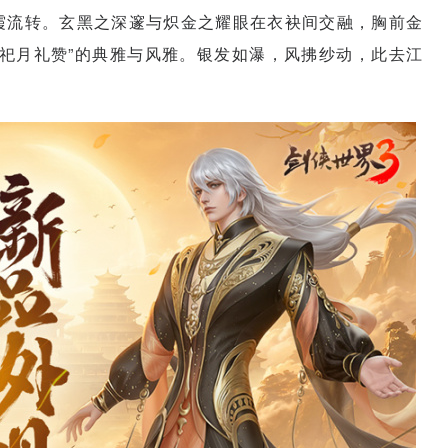
霞流转。玄黑之深邃与炽金之耀眼在衣袂间交融，胸前金
祀月礼赞”的典雅与风雅。银发如瀑，风拂纱动，此去江