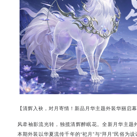
【清辉入袂，对月寄情！新品月华主题外装华丽启幕
风牵袖影流光转，独揽清辉醉眠花。全新月华主题
本期外装以华夏流传千年的“祀月”与“拜月”民俗为