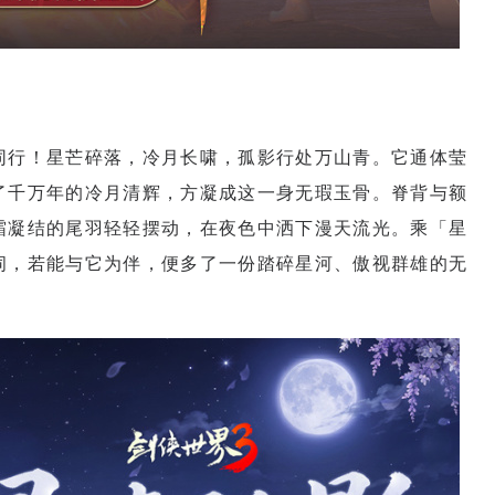
同行！星芒碎落，冷月长啸，孤影行处万山青。它通体莹
了千万年的冷月清辉，方凝成这一身无瑕玉骨。脊背与额
霜凝结的尾羽轻轻摆动，在夜色中洒下漫天流光。乘「星
伺，若能与它为伴，便多了一份踏碎星河、傲视群雄的无