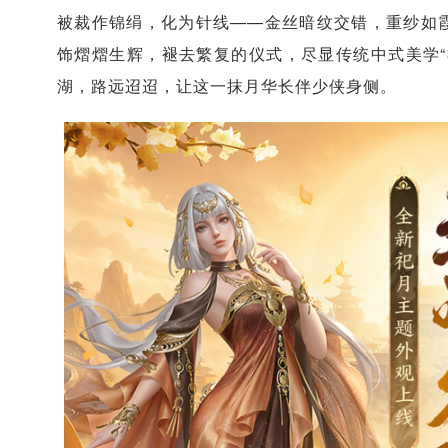
被裁作锦绢，化为针线——金丝暗纹交错，重纱如
饰熠熠生辉，褪去繁复的仪式，尽显传统中式美学“
湖，路远迢迢，让这一抹月华长伴少侠身侧。