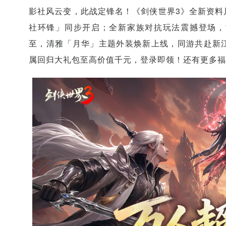
影社风云变，此战定锋名！《剑侠世界3》全新资料
社环锋」同步开启；全新家族对抗玩法震撼登场，
至，清雅「月华」主题外装焕新上线，同游共赴新
属回归大礼包至高价值千元，登录即领！还有更多福