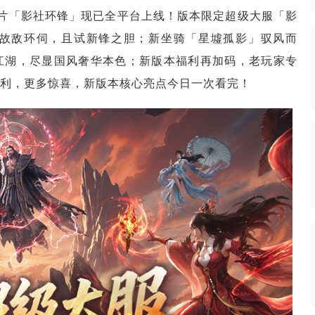
片「影社环锋」现已全平台上线！版本限定超级大服「影
故敌环伺，且试新锋之胆；新坐骑「星墟孤影」驭风而
江湖，尽显国风奢华本色；新版本福利再加码，老玩家专
利，更多惊喜，新版本核心亮点今日一次看完！