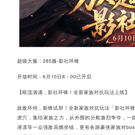
超级大服：285服-影社环锋
开放时间：6月10日8：00已开启
【暗流汹涌，影社环锋！全新家族对抗玩法上线】
故敌环伺，新锋试胆！全新家族对抗玩法「影社环锋
虎穴，集结家族之力，从外围的分舵激烈争夺，一
潜凛等一众强敌高燃坐镇，更有各路豪侠家族对bo