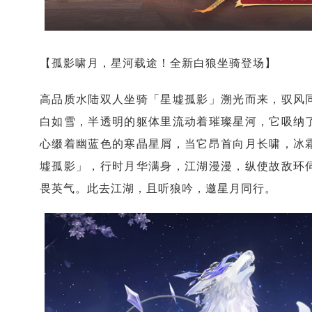
【孤影啸月，星河载途！全新白狼坐骑登场】
高品质水陆双人坐骑「星墟孤影」溯光而来，驭风
白如雪，半透明的躯体里流动着璀璨星河，它吸纳
心缀着幽蓝色的寒晶星屑，当它昂首向月长啸，冰
墟孤影」，行时月华满身，江湖漫漫，纵使故敌环
畏英气。此去江湖，且听狼吟，邀星月同行。