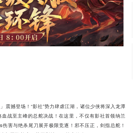
」震撼登场！“影社”势力肆虐江湖，诸位少侠将深入龙潭
路血战至主峰的总舵决战！在这里，不仅有影社首领纳兰
ss伤害与绝杀尾刀展开极限竞逐！邪不压正，剑指总舵！