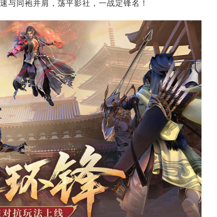
速与同袍并肩，荡平影社，一战定锋名！