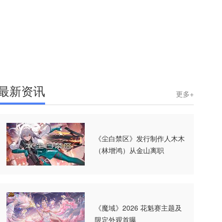
最新资讯
更多+
《尘白禁区》发行制作人木木
（林增鸿）从金山离职
《魔域》2026 花魁赛主题及
限定外观首曝