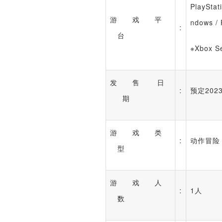
PlayStat
游 戏 平
ndows /
:
台
※Xbox 
发 售 日
:
预定202
期
游 戏 类
:
动作冒险
型
游 戏 人
:
1人
数