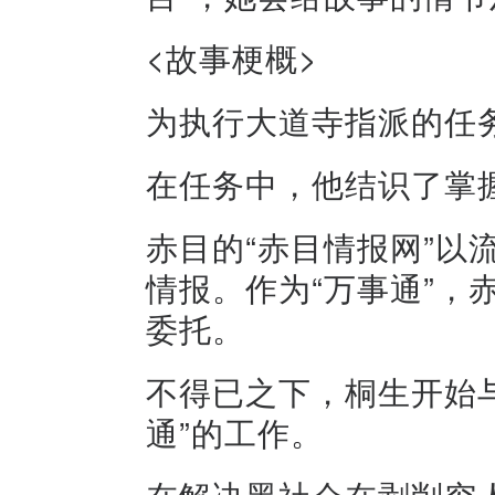
<故事梗概>
为执行大道寺指派的任
在任务中，他结识了掌握
赤目的“赤目情报网”以
情报。作为“万事通”，
委托。
不得已之下，桐生开始
通”的工作。
在解决黑社会在剥削穷