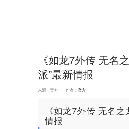
《如龙7外传 无名之
派”最新情报
来源：
官方
作者：
官方
《如龙7外传 无名之
情报