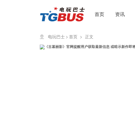
首页
资讯
电玩巴士
>
首页
>
正文