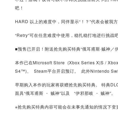
吧！
HARD 以上的难度中，同伴显示“！？”代表会被我
“Retry”可在任意难度中使用，稳扎稳打地进行挑战
■预售已开启！附送抢先购买特典“俄耳甫斯·贼神／伊
本作已在Microsoft Store (Xbox Series X|S / Xbo
S4™)、 Steam平台开启预订。 此外Nintendo 
早期购入本作的玩家将获赠抢先购买特典。 特典DL
面具“俄耳甫斯 ・ 贼神”以及 “伊邪那岐 ・ 贼神”。
※抢先购买特典内容可能会在未事先通知的情况下变