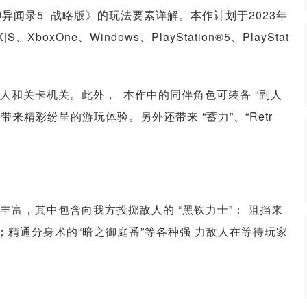
神异闻录5 战略版》的玩法要素详解。本作计划于2023年
S、XboxOne、Windows、PlayStation®5、PlayStat
人和关卡机关。此外， 本作中的同伴角色可装备 “副人
来精彩纷呈的游玩体验。另外还带来 “蓄力”、“Retr
富，其中包含向我方投掷敌人的 “黑铁力士”； 阻挡来
；精通分身术的“暗之御庭番”等各种强 力敌人在等待玩家