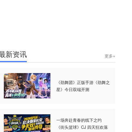
最新资讯
更多+
《劲舞团》正版手游《劲舞之
星》今日双端开测
一场奔赴青春的线下之约
《街头篮球》CJ 四天狂欢落