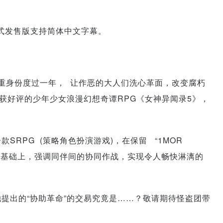
式发售版支持简体中文字幕。
双重身份度过一年， 让作恶的大人们洗心革面，改变腐朽
获好评的少年少女浪漫幻想奇谭RPG《女神异闻录5》，
SRPG (策略角色扮演游戏)，在保留 “1MOR
髓的基础上，强调同伴间的协同作战，实现令人畅快淋漓的
和她提出的“协助革命”的交易究竟是……？敬请期待怪盗团带