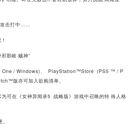
方攻击打中……
吧！
邪那岐·贼神”
x One / Windows)、 PlayStation™Store (PS5 ™ / P
Switch™版亦可加入欲购清单。
C为可在《女神异闻录5 战略版》游戏中召唤的特 殊人格
更。