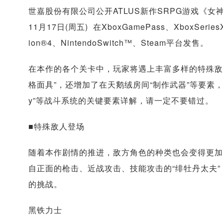
世嘉股份有限公司公开ATLUS新作SRPG游戏《女
11月17日(周五) 在XboxGamePass、XboxSeriesX|
ion®4、NintendoSwitch™、Steam平台发售。
在本作的各个关卡中，玩家将遇上丰富多样的特殊敌
格面具”，还增加了在天鹅绒房间“制作武器”等要素，带
y”等战斗系统的关键要素详解，请一定不要错过。
■特殊敌人登场
随着本作剧情的推进，敌方角色的种类也会变得更加丰
自正面的枪击、近战攻击、技能攻击的“绯牡丹太夫”
的挑战。
黑铁力士