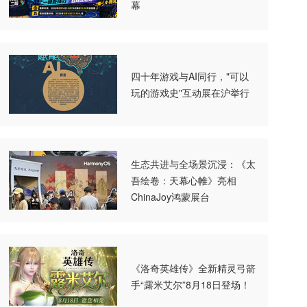
幕
四十年游戏与AI同行，"可以
玩的游戏史"互动展在沪举行
生态共进与全场景沉浸：《太
吾绘卷：天幕心帷》亮相
ChinaJoy鸿蒙展台
《洛奇英雄传》全新精灵弓箭
手“露米艾尔”8月18日登场！