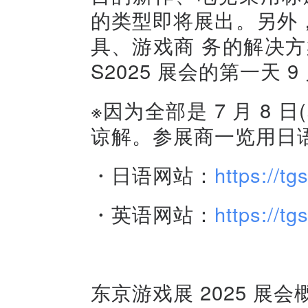
的类型即将展出。另外
具、游戏商 务的解决方案
S2025 展会的第一天 9
※因为全部是 7 月 8
谅解。参展商一览用日
・日语网站：
https://tg
・英语网站：
https://tg
东京游戏展 2025 展会