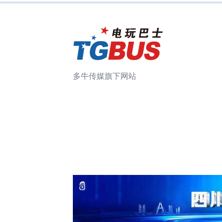
多牛传媒旗下网站