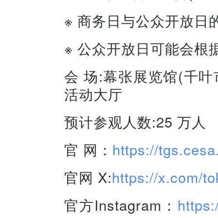
※ 商务日与公众开放日
※ 公众开放日可能会根据
会 场:幕张展览馆(千叶市
活动大厅
预计参观人数:25 万人
官 网：
https://tgs.cesa.
官网 X:
https://x.com/
官方Instagram：
https