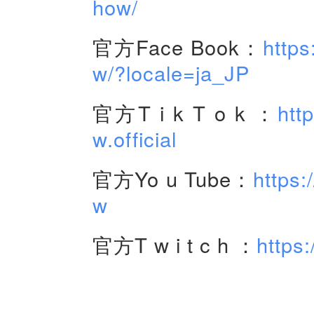
how/
官方Face Book：
http
w/?locale=ja_JP
官方T i k T o k ：
htt
w.official
官方Yo u Tube：
https
w
官方T w i t c h ：
https