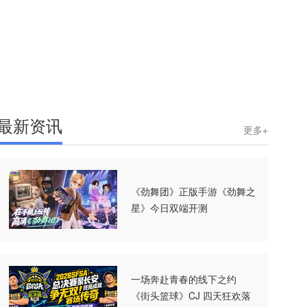
最新资讯
更多+
《劲舞团》正版手游《劲舞之
星》今日双端开测
一场奔赴青春的线下之约
《街头篮球》CJ 四天狂欢落