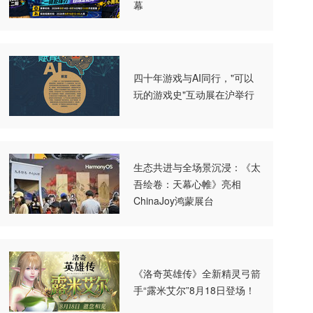
幕
四十年游戏与AI同行，"可以
玩的游戏史"互动展在沪举行
生态共进与全场景沉浸：《太
吾绘卷：天幕心帷》亮相
ChinaJoy鸿蒙展台
《洛奇英雄传》全新精灵弓箭
手“露米艾尔”8月18日登场！