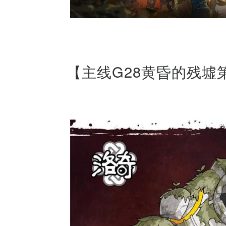
【主线G28黄昏的残墟