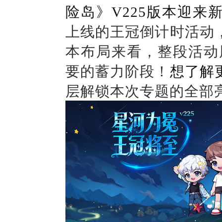
险岛
》
V225
版本迎来
上线的王冠倒计时活动
本布局来看，整段活动周
要的蓄力阶段
！
想了解
层解锁本次
专题的全部